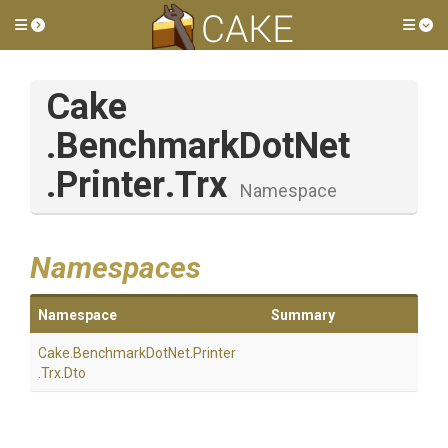
Toggle side menu
Tog
Cake
.BenchmarkDotNet
.Printer
.Trx
Namespace
Namespaces
Namespace
Summary
Cake
.BenchmarkDotNet
.Printer
.Trx
.Dto