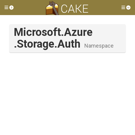
Toggle side menu
Tog
Microsoft
.Azure
.Storage
.Auth
Namespace